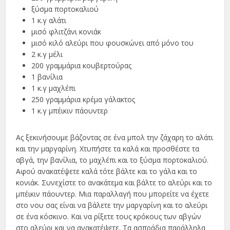
ξύσμα πορτοκαλιού
1 κ.γ αλάτι
μισό φλιτζάνι κονιάκ
μισό κιλό αλεύρι που φουσκώνει από μόνο του
2 κ.γ μέλι
200 γραμμάρια κουβερτούρας
1 βανίλια
1 κ.γ μαχλέπι
250 γραμμάρια κρέμα γάλακτος
1 κ.γ μπέικιν πάουντερ
Ας ξεκινήσουμε βάζοντας σε ένα μπολ την ζάχαρη το αλάτι
και την μαργαρίνη. Χτυπήστε τα καλά και προσθέστε τα
αβγά, την βανίλια, το μαχλέπι και το ξύσμα πορτοκαλιού.
Αφού ανακατέψετε καλά τότε βάλτε και το γάλα και το
κονιάκ. Συνεχίστε το ανακάτεμα και βάλτε το αλεύρι και το
μπέικιν πάουντερ. Μια παραλλαγή που μπορείτε να έχετε
στο νου σας είναι να βάλετε την μαργαρίνη και το αλεύρι
σε ένα κόσκινο. Και να ρίξετε τους κρόκους των αβγών
στο αλεύρι και να ανακατέψετε. Τα ασπράδια παράλληλα