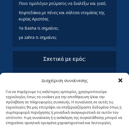
Ποιο τιμολόγιο ρεύματος να διαλέξω και γιατί;
Κεφτεδάκια με πένες και σάλτσα ντομάτας της
κυρίας Αριστέας
Ya Basha τι σημαίνει;
ya zahra τι σημαίνει;
Σχετικά με εμάς:
Όροι Χρήσης και Προϋποθέσεις
Διαχείριση συναίνεσης
Πολιτική απορρήτου & συμμόρφωση GDPR
Επικοινωνία με τα Οράματα
Για να παρέχουμε τις καλύτερες εμπειρίες, χρησιμοποιούμε
Ανεβάστε το άρθρο σας στα Οράματα (ΜΌΝΟ
τεχνολογίες όπως τα cookies για την αποθήκευση ή/και την
ΓΙΑ ΣΥΝΤΆΚΤΕΣ)
πρόσβαση σε πληροφορίες συσκευής. Η συναίνεση σε αυτές τις
Ψάχνουμε Αρθρογράφους
τεχνολογίες θα μας επιτρέψει να επεξεργαζόμαστε δεδομένα όπως η
συμπεριφορά περιήγησης ή μοναδικά αναγνωριστικά σε αυτόν τον
ιστότοπο. Η μη συναίνεση ή η ανάκληση της συγκατάθεσης μπορεί να
επηρεάσει αρνητικά ορισμένα χαρακτηριστικά και λειτουργίες.