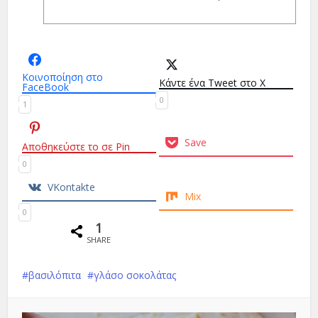
Κοινοποίηση στο
Κάντε ένα Tweet στο X
FaceBook
0
1
Save
Αποθηκεύστε το σε Pin
0
VKontakte
Mix
0
1
SHARE
βασιλόπιτα
γλάσο σοκολάτας