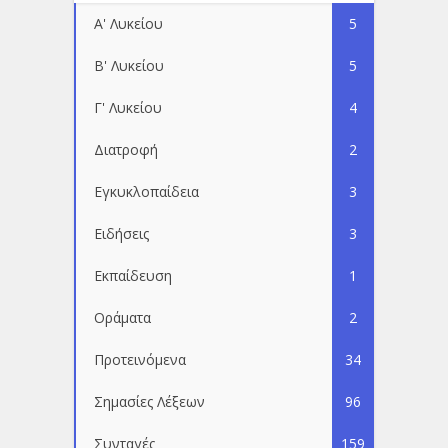
Α' Λυκείου
5
Β' Λυκείου
5
Γ' Λυκείου
4
Διατροφή
2
Εγκυκλοπαίδεια
3
Ειδήσεις
3
Εκπαίδευση
1
Οράματα
2
Προτεινόμενα
34
Σημασίες Λέξεων
96
Συνταγές
159