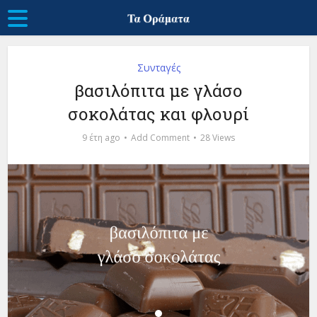
Συνταγές
βασιλόπιτα με γλάσο
σοκολάτας και φλουρί
9 έτη ago
Add Comment
28 Views