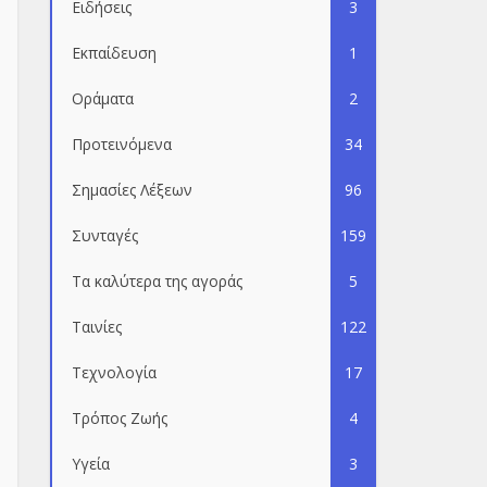
Ειδήσεις
3
Εκπαίδευση
1
Οράματα
2
Προτεινόμενα
34
Σημασίες Λέξεων
96
Συνταγές
159
Τα καλύτερα της αγοράς
5
Ταινίες
122
Τεχνολογία
17
Τρόπος Ζωής
4
Υγεία
3