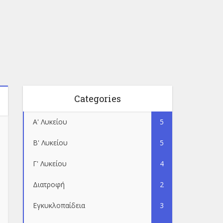
Categories
Α' Λυκείου
5
Β' Λυκείου
5
Γ' Λυκείου
4
Διατροφή
2
Εγκυκλοπαίδεια
3