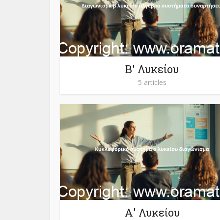
Β' Λυκείου
5 articles
Α' Λυκείου