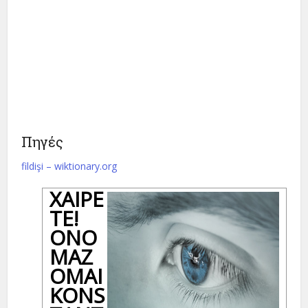
Πηγές
fildişi – wiktionary.org
ΧΑΊΡΕ
ΤΕ!
ΟΝΟ
ΜΆΖ
ΟΜΑΙ
KONS