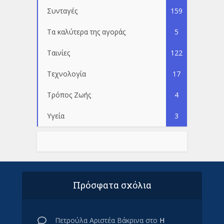
Συνταγές
159
Τα καλύτερα της αγοράς
5
Ταινίες
122
Τεχνολογία
17
Τρόπος Ζωής
4
Υγεία
3
Πρόσφατα σχόλια
Πετρούλα Αριστέα Βάκρινα
στο
Η