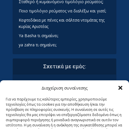
Σταθερό ή κυμαινόμενο τιμολόγιο ρεύματος;
Ποιο τιμολόγιο ρεύματος να διαλέξω και γιατί;
Κεφτεδάκια με πένες και σάλτσα ντομάτας της
κυρίας Αριστέας
Ya Basha τι σημαίνει;
ya zahra τι σημαίνει;
Σχετικά με εμάς:
Όροι Χρήσης και Προϋποθέσεις
Διαχείριση συναίνεσης
Πολιτική απορρήτου & συμμόρφωση GDPR
Επικοινωνία με τα Οράματα
Για να παρέχουμε τις καλύτερες εμπειρίες, χρησιμοποιούμε
Ανεβάστε το άρθρο σας στα Οράματα (ΜΌΝΟ
τεχνολογίες όπως τα cookies για την αποθήκευση ή/και την
ΓΙΑ ΣΥΝΤΆΚΤΕΣ)
πρόσβαση σε πληροφορίες συσκευής. Η συναίνεση σε αυτές τις
Ψάχνουμε Αρθρογράφους
τεχνολογίες θα μας επιτρέψει να επεξεργαζόμαστε δεδομένα όπως η
συμπεριφορά περιήγησης ή μοναδικά αναγνωριστικά σε αυτόν τον
ιστότοπο. Η μη συναίνεση ή η ανάκληση της συγκατάθεσης μπορεί να