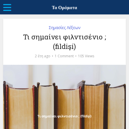
Σημασίες Λέξεων
Τι σημαίνει φιλντισένιο ;
(fildişi)
2 έτη ago
1 Comment
105 Views