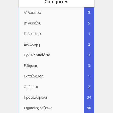
Categories
Α' Λυκείου
5
Β' Λυκείου
5
Γ' Λυκείου
4
Διατροφή
2
Εγκυκλοπαίδεια
3
Ειδήσεις
3
Εκπαίδευση
1
Οράματα
2
Προτεινόμενα
34
Σημασίες Λέξεων
96