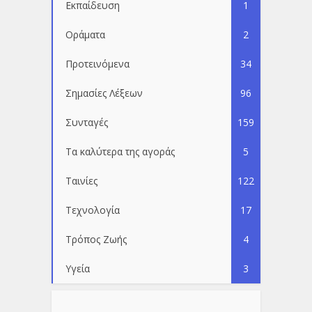
Εκπαίδευση
1
Οράματα
2
Προτεινόμενα
34
Σημασίες Λέξεων
96
Συνταγές
159
Τα καλύτερα της αγοράς
5
Ταινίες
122
Τεχνολογία
17
Τρόπος Ζωής
4
Υγεία
3