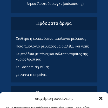
Δήμος Άουτσόρσινγκ ; (outsourcing)
Πρόσφατα άρθρα
Σταθερό ή κυμαινόμενο τιμολόγιο ρεύματος;
Ποιο τιμολόγιο ρεύματος να διαλέξω και γιατί;
Κεφτεδάκια με πένες και σάλτσα ντομάτας της
κυρίας Αριστέας
Ya Basha τι σημαίνει;
ya zahra τι σημαίνει;
Σχετικά με εμάς:
Διαχείριση συναίνεσης
Όροι Χρήσης και Προϋποθέσεις
Για να παρέχουμε τις καλύτερες εμπειρίες, χρησιμοποιούμε