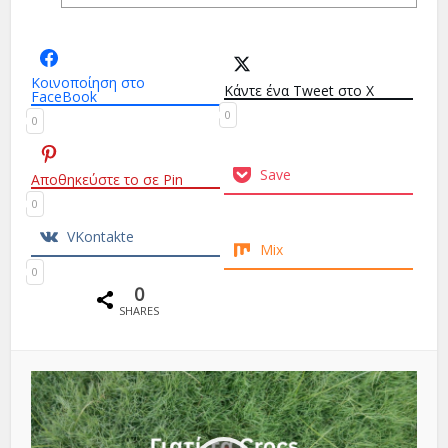
Κοινοποίηση στο
Κάντε ένα Tweet στο X
FaceBook
0
0
Save
Αποθηκεύστε το σε Pin
0
VKontakte
Mix
0
0
SHARES