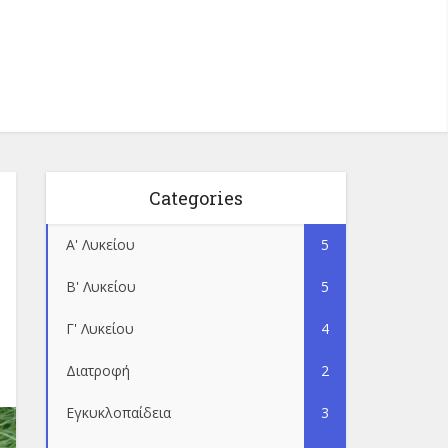
Categories
Α' Λυκείου
5
Β' Λυκείου
5
Γ' Λυκείου
4
Διατροφή
2
Εγκυκλοπαίδεια
3