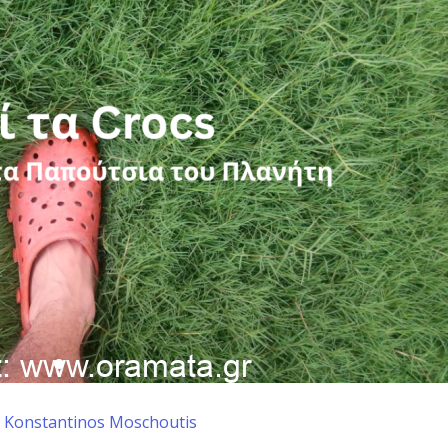
y
Konstantinos Moschoutis