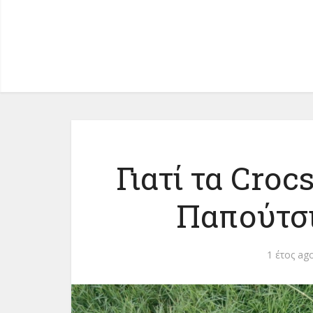
Γιατί τα Croc
Παπούτσι
1 έτος ag