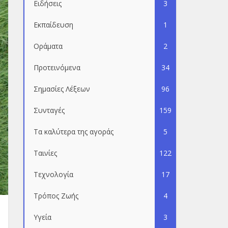
Ειδήσεις
3
Εκπαίδευση
1
Οράματα
2
Προτεινόμενα
34
Σημασίες Λέξεων
96
Συνταγές
159
Τα καλύτερα της αγοράς
5
Ταινίες
122
Τεχνολογία
17
Τρόπος Ζωής
4
Υγεία
3