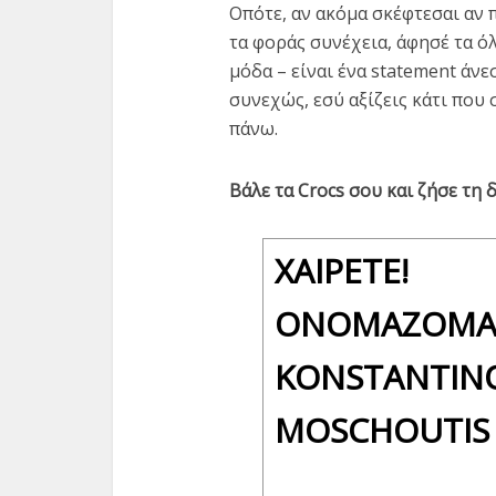
Οπότε, αν ακόμα σκέφτεσαι αν π
τα φοράς συνέχεια, άφησέ τα όλ
μόδα – είναι ένα statement άνε
συνεχώς, εσύ αξίζεις κάτι που
πάνω.
Βάλε τα Crocs σου και ζήσε τη δ
ΧΑΊΡΕΤΕ!
ΟΝΟΜΆΖΟΜΑ
KONSTANTIN
MOSCHOUTIS