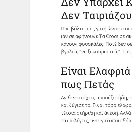
Δεν Υπάρχει 
Δεν Ταιριάζο
Πας βόλτα, πας για ψώνια, είσα
(αν σε αφήνουν); Τα Crocs σε α
κάνουν φουσκάλες. Ποτέ δεν σε 
βγάλεις “να ξεκουραστείς”. Τα 
Είναι Ελαφριά
πως Πετάς
Αν δεν το έχεις προσέξει ήδη, 
και ζύγισέ το. Είναι τόσο ελαφ
τέτοια στήριξη και άνεση. Αλλά
τα επιλέγεις, αντί για οποιοδή