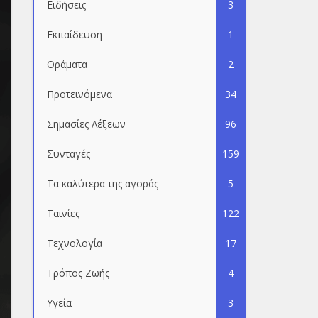
Ειδήσεις
3
Εκπαίδευση
1
Οράματα
2
Προτεινόμενα
34
Σημασίες Λέξεων
96
Συνταγές
159
Τα καλύτερα της αγοράς
5
Ταινίες
122
Τεχνολογία
17
Τρόπος Ζωής
4
Υγεία
3