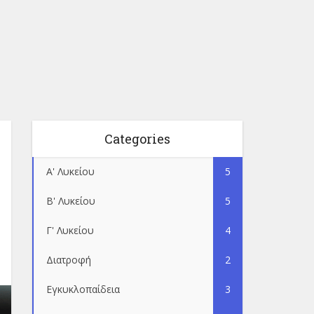
Categories
Α' Λυκείου
5
Β' Λυκείου
5
Γ' Λυκείου
4
Διατροφή
2
Εγκυκλοπαίδεια
3