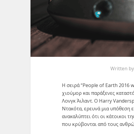
Written b
Η σειρά “People of Earth 2016 
χιούμορ και παράξενες καταστά
Λονγκ Άιλαντ. Ο Harry Vanders
Ντακότα, ερευνά μια υπόθεση ε
ανακαλύπτει ότι οι κάτοικοι τ
που κρύβονται από τους ανθρώ