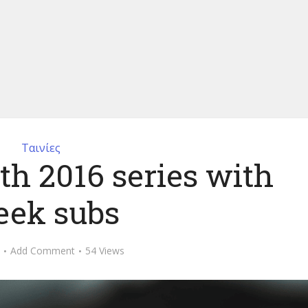
Ταινίες
th 2016 series with
eek subs
Add Comment
54 Views