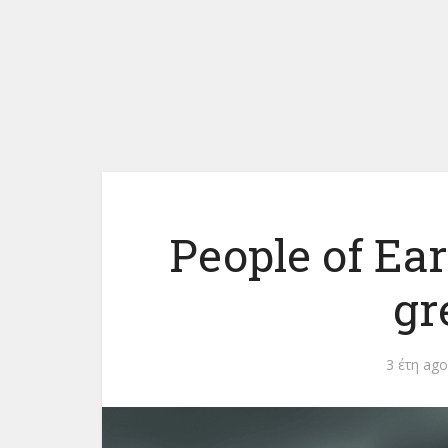
People of Ear
gr
3 έτη ago