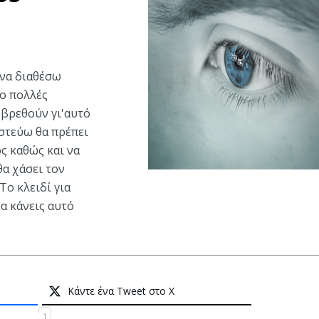
να διαθέσω
ιο πολλές
βρεθούν γι'αυτό
στεύω θα πρέπει
ς καθώς και να
θα χάσει τον
Το κλειδί για
α κάνεις αυτό
Κάντε ένα Tweet στο X
1