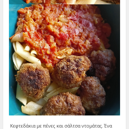
Κεφτεδάκια με πένες και σάλτσα ντομάτας. Ένα