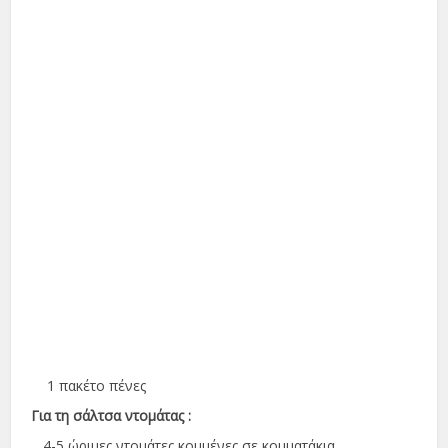
1 πακέτο πένες
Για τη σάλτσα ντομάτας :
4-5 ώριμες ντομάτες κομμένες σε κομματάκια