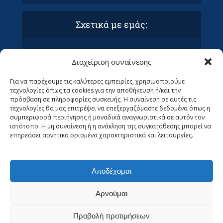
Σχετικά με εμάς:
Όροι Χρήσης και Προϋποθέσεις
Διαχείριση συναίνεσης
Πολιτική απορρήτου & συμμόρφωση GDPR
Επικοινωνία με τα Οράματα
Για να παρέχουμε τις καλύτερες εμπειρίες, χρησιμοποιούμε
Ανεβάστε το άρθρο σας στα Οράματα (ΜΌΝΟ
τεχνολογίες όπως τα cookies για την αποθήκευση ή/και την
ΓΙΑ ΣΥΝΤΆΚΤΕΣ)
πρόσβαση σε πληροφορίες συσκευής. Η συναίνεση σε αυτές τις
Ψάχνουμε Αρθρογράφους
τεχνολογίες θα μας επιτρέψει να επεξεργαζόμαστε δεδομένα όπως η
συμπεριφορά περιήγησης ή μοναδικά αναγνωριστικά σε αυτόν τον
ιστότοπο. Η μη συναίνεση ή η ανάκληση της συγκατάθεσης μπορεί να
επηρεάσει αρνητικά ορισμένα χαρακτηριστικά και λειτουργίες.
Αποδέχομαι
Αρνούμαι
Προβολή προτιμήσεων