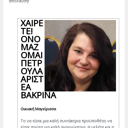
απόλαυση!
ΧΑΊΡΕ
ΤΕ!
ΟΝΟ
ΜΆΖ
ΟΜΑΙ
ΠΕΤΡ
ΟΎΛΑ
ΑΡΙΣΤ
ΈΑ
ΒΆΚΡΙΝΑ
Οικιακή Μαγείρισσα
Το να είσαι μια καλή συντάκτρια προϋποθέτει να
είσαι πρώτα μια καλή αναγνώστρια. Η μελέτη και η