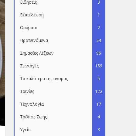
Ειδήσεις
3
Εκπαίδευση
1
Οράματα
2
Προτεινόμενα
34
Σημασίες Λέξεων
96
Συνταγές
159
Τα καλύτερα της αγοράς
5
Ταινίες
122
Τεχνολογία
17
Τρόπος Ζωής
4
Υγεία
3