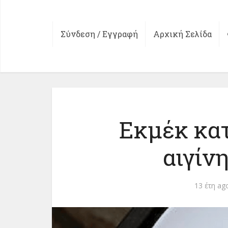
Σύνδεση / Εγγραφή
Αρχική Σελίδα
Εκμέκ κατ
αιγίν
13 έτη ag