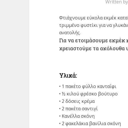
Written b
Φτιάχνουμε εύκολα εκμέκ καταΐ
τριμμένο φυστίκι για να γλυκά
ανατολής.
Για να ετοιμάσουμε εκμέκ κ
χρειαστούμε τα ακόλουθα υ
Υλικά:
• 1 πακέτο φύλλο κανταΐφι
• ½ κιλού φρέσκο βούτυρο
• 2 δόσεις κρέμα
• 2 πακέτα σαντιγί
• Κανέλλα σκόνη
• 2 φακελάκια βανίλια σκόνη