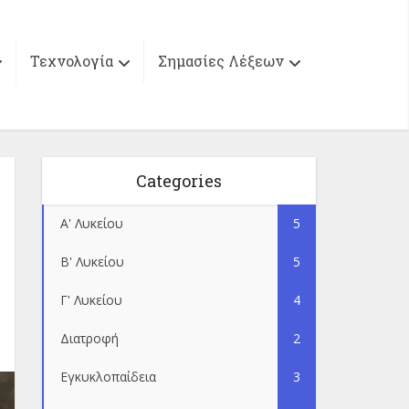
Τεχνολογία
Σημασίες Λέξεων
Categories
Α' Λυκείου
5
Β' Λυκείου
5
Γ' Λυκείου
4
Διατροφή
2
Εγκυκλοπαίδεια
3