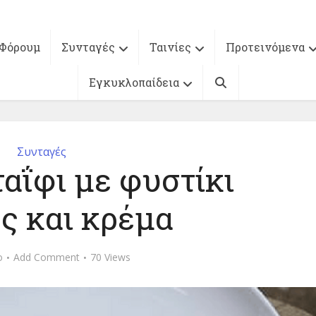
Φόρουμ
Συνταγές
Ταινίες
Προτεινόμενα
Εγκυκλοπαίδεια
Συνταγές
αΐφι με φυστίκι
ης και κρέμα
o
Add Comment
70 Views