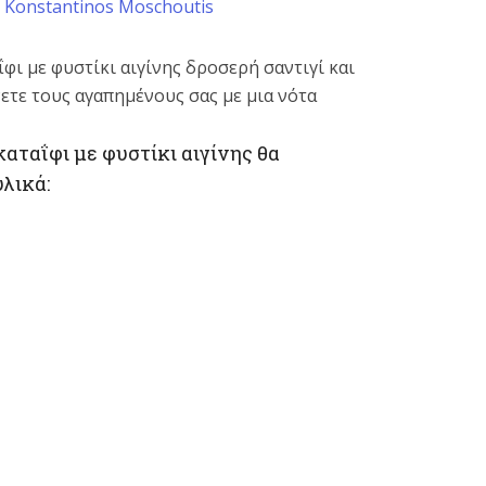
y
Konstantinos Moschoutis
φι με φυστίκι αιγίνης δροσερή σαντιγί και
νετε τους αγαπημένους σας με μια νότα
αταΐφι με φυστίκι αιγίνης θα
λικά: