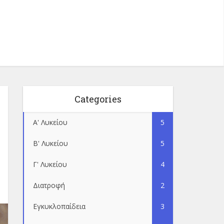
Categories
Α' Λυκείου
5
Β' Λυκείου
5
Γ' Λυκείου
4
Διατροφή
2
Εγκυκλοπαίδεια
3