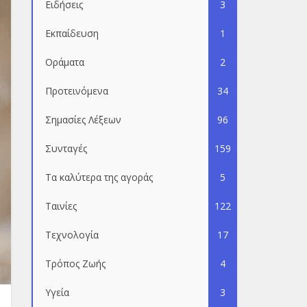
Ειδήσεις
3
Εκπαίδευση
1
Οράματα
2
Προτεινόμενα
34
Σημασίες Λέξεων
96
Συνταγές
159
Τα καλύτερα της αγοράς
5
Ταινίες
122
Τεχνολογία
17
Τρόπος Ζωής
4
Υγεία
3