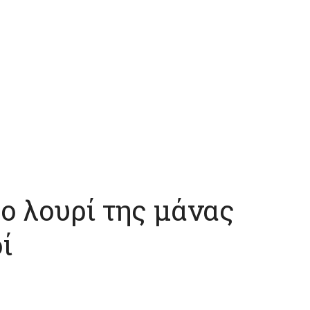
ο λουρί της μάνας
ί