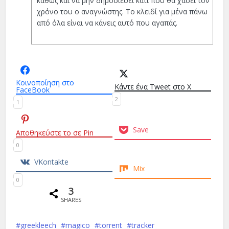
καθώς και να μην δημοσιεύει κάτι που θα χάσει τον
χρόνο του ο αναγνώστης. Το κλειδί για μένα πάνω
από όλα είναι να κάνεις αυτό που αγαπάς.
Κοινοποίηση στο
Κάντε ένα Tweet στο X
FaceBook
2
1
Save
Αποθηκεύστε το σε Pin
0
VKontakte
Mix
0
3
SHARES
greekleech
magico
torrent
tracker