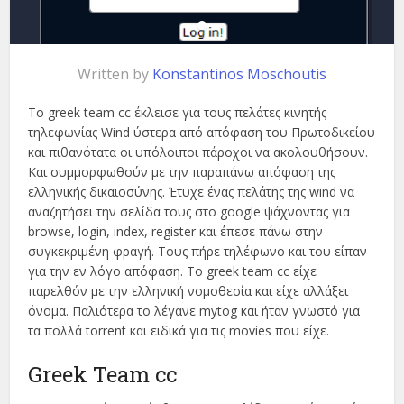
Written by
Konstantinos Moschoutis
Το greek team cc έκλεισε για τους πελάτες κινητής
τηλεφωνίας Wind ύστερα από απόφαση του Πρωτοδικείου
και πιθανότατα οι υπόλοιποι πάροχοι να ακολουθήσουν.
Και συμμορφωθούν με την παραπάνω απόφαση της
ελληνικής δικαιοσύνης. Έτυχε ένας πελάτης της wind να
αναζητήσει την σελίδα τους στο google ψάχνοντας για
browse, login, index, register και έπεσε πάνω στην
συγκεκριμένη φραγή. Τους πήρε τηλέφωνο και του είπαν
για την εν λόγο απόφαση. Το greek team cc είχε
παρελθόν με την ελληνική νομοθεσία και είχε αλλάξει
όνομα. Παλιότερα το λέγανε mytog και ήταν γνωστό για
τα πολλά torrent και ειδικά για τις movies που είχε.
Greek Team cc