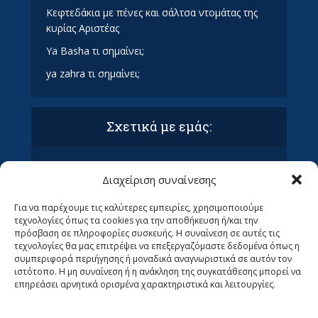
Κεφτεδάκια με πένες και σάλτσα ντομάτας της
κυρίας Αριστέας
Ya Basha τι σημαίνει;
ya zahra τι σημαίνει;
Σχετικά με εμάς:
Όροι Χρήσης και Προϋποθέσεις
Διαχείριση συναίνεσης
Πολιτική απορρήτου & συμμόρφωση GDPR
Επικοινωνία με τα Οράματα
Για να παρέχουμε τις καλύτερες εμπειρίες, χρησιμοποιούμε
Ανεβάστε το άρθρο σας στα Οράματα (ΜΌΝΟ
τεχνολογίες όπως τα cookies για την αποθήκευση ή/και την
ΓΙΑ ΣΥΝΤΆΚΤΕΣ)
πρόσβαση σε πληροφορίες συσκευής. Η συναίνεση σε αυτές τις
Ψάχνουμε Αρθρογράφους
τεχνολογίες θα μας επιτρέψει να επεξεργαζόμαστε δεδομένα όπως η
συμπεριφορά περιήγησης ή μοναδικά αναγνωριστικά σε αυτόν τον
ιστότοπο. Η μη συναίνεση ή η ανάκληση της συγκατάθεσης μπορεί να
επηρεάσει αρνητικά ορισμένα χαρακτηριστικά και λειτουργίες.