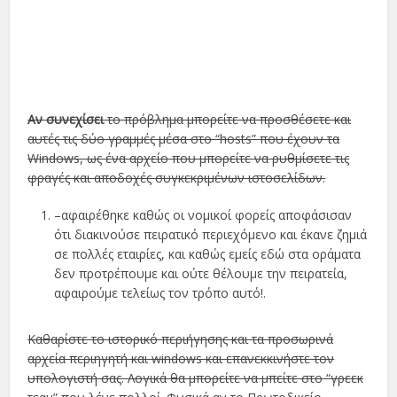
Αν συνεχίσει
το πρόβλημα μπορείτε να προσθέσετε και
αυτές τις δύο γραμμές μέσα στο “hosts” που έχουν τα
Windows, ως ένα αρχείο που μπορείτε να ρυθμίσετε τις
φραγές και αποδοχές συγκεκριμένων ιστοσελίδων.
–αφαιρέθηκε καθώς οι νομικοί φορείς αποφάσισαν
ότι διακινούσε πειρατικό περιεχόμενο και έκανε ζημιά
σε πολλές εταιρίες, και καθώς εμείς εδώ στα οράματα
δεν προτρέπουμε και ούτε θέλουμε την πειρατεία,
αφαιρούμε τελείως τον τρόπο αυτό!.
Καθαρίστε το ιστορικό περιήγησης και τα προσωρινά
αρχεία περιηγητή και windows και επανεκκινήστε τον
υπολογιστή σας. Λογικά θα μπορείτε να μπείτε στο “γρεεκ