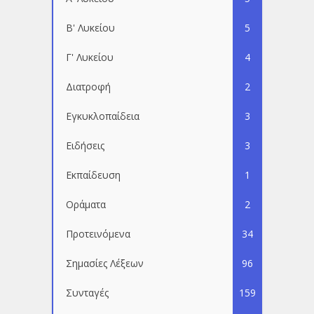
Β' Λυκείου
5
Γ' Λυκείου
4
Διατροφή
2
Εγκυκλοπαίδεια
3
Ειδήσεις
3
Εκπαίδευση
1
Οράματα
2
Προτεινόμενα
34
Σημασίες Λέξεων
96
Συνταγές
159