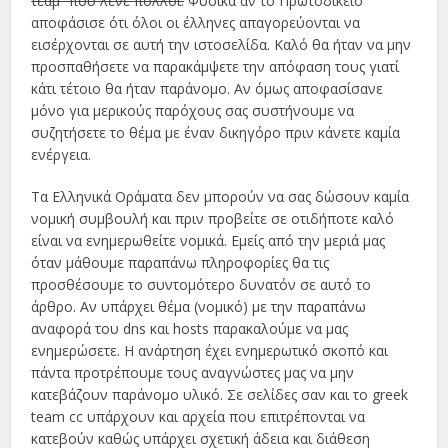
τεαμ” που λένε πολλοί.
Φυσικά αν το Πρωτοδικείο
αποφάσισε ότι όλοι οι έλληνες απαγορεύονται να
εισέρχονται σε αυτή την ιστοσελίδα. Καλό θα ήταν να μην
προσπαθήσετε να παρακάμψετε την απόφαση τους γιατί
κάτι τέτοιο θα ήταν παράνομο. Αν όμως αποφασίσανε
μόνο για μερικούς παρόχους σας συστήνουμε να
συζητήσετε το θέμα με έναν δικηγόρο πριν κάνετε καμία
ενέργεια.
Τα Ελληνικά Οράματα δεν μπορούν να σας δώσουν καμία
νομική συμβουλή και πριν προβείτε σε οτιδήποτε καλό
είναι να ενημερωθείτε νομικά. Εμείς από την μεριά μας
όταν μάθουμε παραπάνω πληροφορίες θα τις
προσθέσουμε το συντομότερο δυνατόν σε αυτό το
άρθρο. Αν υπάρχει θέμα (νομικό) με την παραπάνω
αναφορά του dns και hosts παρακαλούμε να μας
ενημερώσετε. Η ανάρτηση έχει ενημερωτικό σκοπό και
πάντα προτρέπουμε τους αναγνώστες μας να μην
κατεβάζουν παράνομο υλικό. Σε σελίδες σαν και το greek
team cc υπάρχουν και αρχεία που επιτρέπονται να
κατεβούν καθώς υπάρχει σχετική άδεια και διάθεση