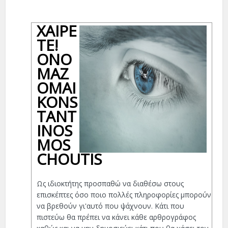
ΧΑΊΡΕ
ΤΕ!
ΟΝΟ
ΜΆΖ
ΟΜΑΙ
KONS
TANT
INOS
MOS
CHOUTIS
Ως ιδιοκτήτης προσπαθώ να διαθέσω στους
επισκέπτες όσο ποιο πολλές πληροφορίες μπορούν
να βρεθούν γι'αυτό που ψάχνουν. Κάτι που
πιστεύω θα πρέπει να κάνει κάθε αρθρογράφος