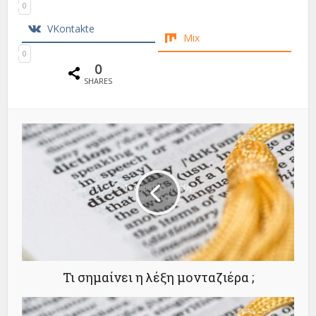
0
VKontakte
Mix
0
0
SHARES
Τι σημαίνει η λέξη μονταζιέρα ;