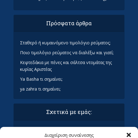
Πρόσφατα άρθρα
Σταθερό ή κυμαινόμενο τιμολόγιο ρεύματος;
Ποιο τιμολόγιο ρεύματος να διαλέξω και γιατί;
Κεφτεδάκια με πένες και σάλτσα ντομάτας της
κυρίας Αριστέας
Ya Basha τι σημαίνει;
ya zahra τι σημαίνει;
Σχετικά με εμάς:
Όροι Χρήσης και Προϋποθέσεις
Διαχείριση συναίνεσης
Πολιτική απορρήτου & συμμόρφωση GDPR