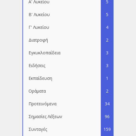
Α' Λυκείου
5
Β' Λυκείου
5
Γ' Λυκείου
4
Διατροφή
2
Εγκυκλοπαίδεια
3
Ειδήσεις
3
Εκπαίδευση
1
Οράματα
2
Προτεινόμενα
34
Σημασίες Λέξεων
96
Συνταγές
159