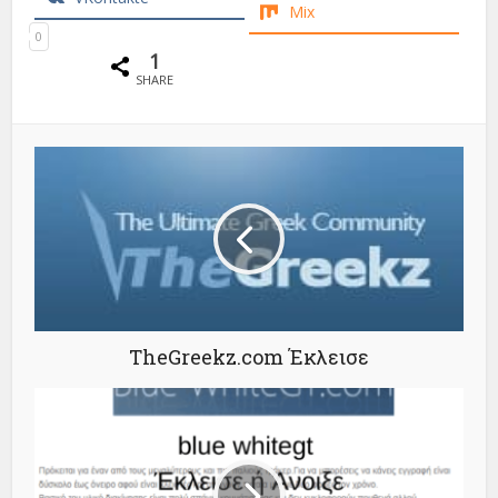
Mix
0
1
SHARE
TheGreekz.com Έκλεισε