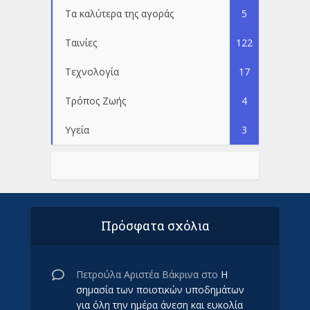
Τα καλύτερα της αγοράς
5
Ταινίες
122
Τεχνολογία
17
Τρόπος Ζωής
4
Υγεία
3
Πρόσφατα σχόλια
Πετρούλα Αριστέα Βάκρινα
στο
Η
σημασία των ποιοτικών υποδημάτων
για όλη την ημέρα άνεση και ευκολία