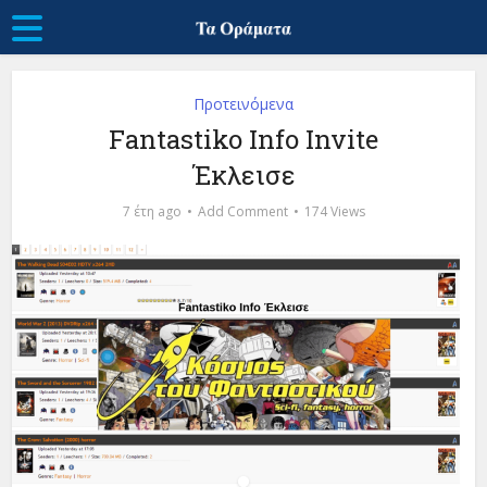
Προτεινόμενα
Fantastiko Info Invite
Έκλεισε
7 έτη ago
Add Comment
174 Views