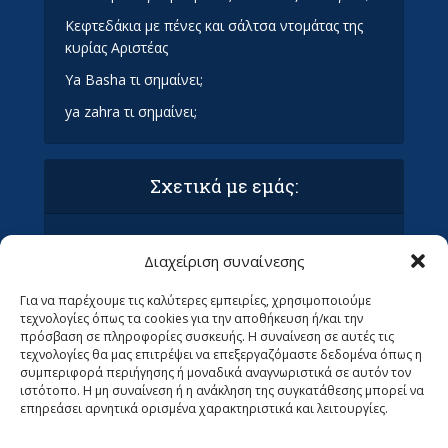
Κεφτεδάκια με πένες και σάλτσα ντομάτας της
κυρίας Αριστέας
Ya Basha τι σημαίνει;
ya zahra τι σημαίνει;
Σχετικά με εμάς:
Όροι Χρήσης και Προϋποθέσεις
Διαχείριση συναίνεσης
Πολιτική απορρήτου & συμμόρφωση GDPR
Επικοινωνία με τα Οράματα
Για να παρέχουμε τις καλύτερες εμπειρίες, χρησιμοποιούμε
Ανεβάστε το άρθρο σας στα Οράματα (ΜΌΝΟ
τεχνολογίες όπως τα cookies για την αποθήκευση ή/και την
ΓΙΑ ΣΥΝΤΆΚΤΕΣ)
πρόσβαση σε πληροφορίες συσκευής. Η συναίνεση σε αυτές τις
Ψάχνουμε Αρθρογράφους
τεχνολογίες θα μας επιτρέψει να επεξεργαζόμαστε δεδομένα όπως η
συμπεριφορά περιήγησης ή μοναδικά αναγνωριστικά σε αυτόν τον
ιστότοπο. Η μη συναίνεση ή η ανάκληση της συγκατάθεσης μπορεί να
επηρεάσει αρνητικά ορισμένα χαρακτηριστικά και λειτουργίες.