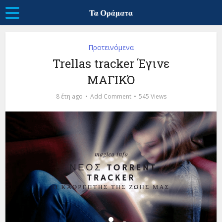
Προτεινόμενα
Trellas tracker Έγινε
ΜΑΓΙΚΌ
8 έτη ago
Add Comment
545 Views