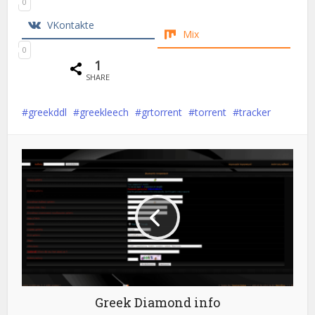
0
VKontakte
Mix
0
1
SHARE
greekddl
greekleech
grtorrent
torrent
tracker
Greek Diamond info