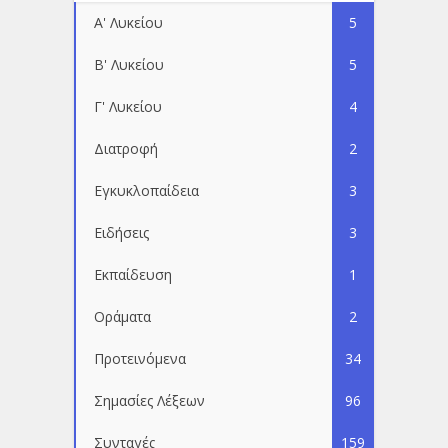
Α' Λυκείου
5
Β' Λυκείου
5
Γ' Λυκείου
4
Διατροφή
2
Εγκυκλοπαίδεια
3
Ειδήσεις
3
Εκπαίδευση
1
Οράματα
2
Προτεινόμενα
34
Σημασίες Λέξεων
96
Συνταγές
159