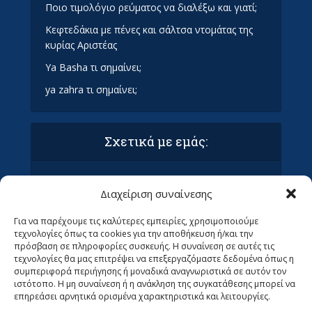
Ποιο τιμολόγιο ρεύματος να διαλέξω και γιατί;
Κεφτεδάκια με πένες και σάλτσα ντομάτας της
κυρίας Αριστέας
Ya Basha τι σημαίνει;
ya zahra τι σημαίνει;
Σχετικά με εμάς:
Όροι Χρήσης και Προϋποθέσεις
Διαχείριση συναίνεσης
Πολιτική απορρήτου & συμμόρφωση GDPR
Επικοινωνία με τα Οράματα
Για να παρέχουμε τις καλύτερες εμπειρίες, χρησιμοποιούμε
Ανεβάστε το άρθρο σας στα Οράματα (ΜΌΝΟ
τεχνολογίες όπως τα cookies για την αποθήκευση ή/και την
ΓΙΑ ΣΥΝΤΆΚΤΕΣ)
πρόσβαση σε πληροφορίες συσκευής. Η συναίνεση σε αυτές τις
Ψάχνουμε Αρθρογράφους
τεχνολογίες θα μας επιτρέψει να επεξεργαζόμαστε δεδομένα όπως η
συμπεριφορά περιήγησης ή μοναδικά αναγνωριστικά σε αυτόν τον
ιστότοπο. Η μη συναίνεση ή η ανάκληση της συγκατάθεσης μπορεί να
επηρεάσει αρνητικά ορισμένα χαρακτηριστικά και λειτουργίες.