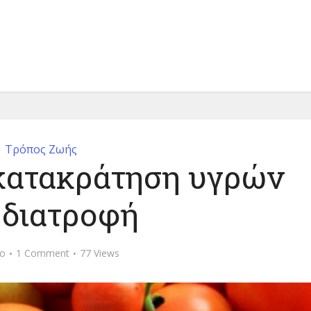
Τρόπος Ζωής
κατακράτηση υγρών
 διατροφή
go
1 Comment
77 Views