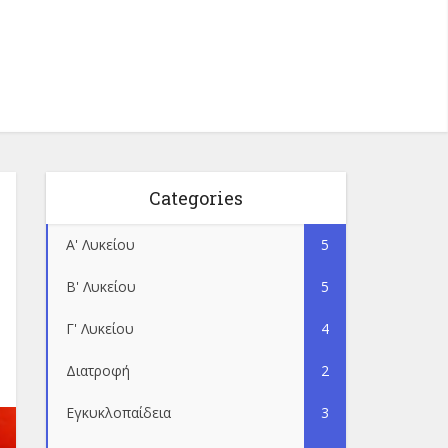
Categories
Α' Λυκείου
5
Β' Λυκείου
5
Γ' Λυκείου
4
Διατροφή
2
Εγκυκλοπαίδεια
3