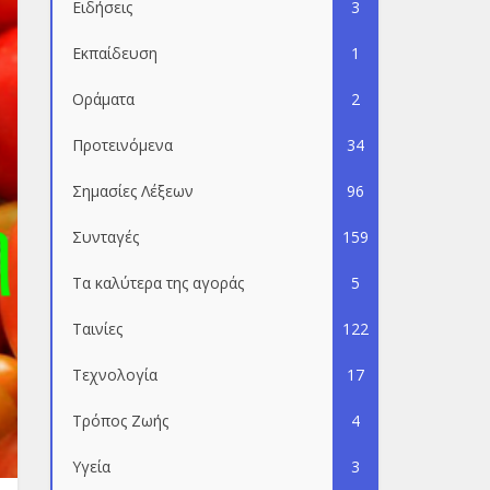
Ειδήσεις
3
Εκπαίδευση
1
Οράματα
2
Προτεινόμενα
34
Σημασίες Λέξεων
96
Συνταγές
159
Τα καλύτερα της αγοράς
5
Ταινίες
122
Τεχνολογία
17
Τρόπος Ζωής
4
Υγεία
3