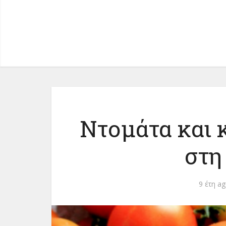
Ντομάτα και 
στη
9 έτη a