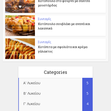
Κοτόπουλο στο φούρνο με σάλτσα
μουστάρδας
Συνταγές
Κοτόπουλο σουβλάκι με ανανά και
λαχανικά
Συνταγές
Κοτόπιτα με σφολιάτα και κρέμα
γάλακτος
Categories
Α' Λυκείου
5
Β' Λυκείου
5
Γ' Λυκείου
4