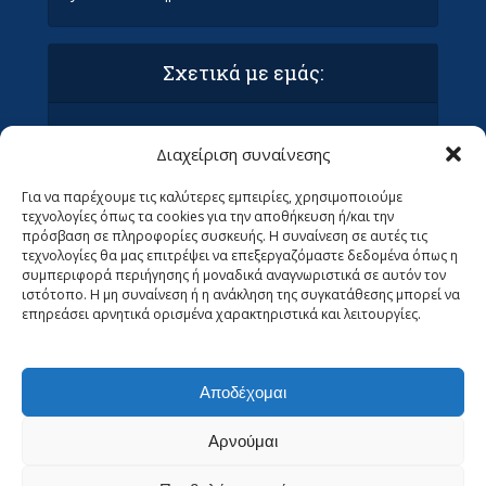
Σχετικά με εμάς:
Όροι Χρήσης και Προϋποθέσεις
Διαχείριση συναίνεσης
Πολιτική απορρήτου & συμμόρφωση GDPR
Επικοινωνία με τα Οράματα
Για να παρέχουμε τις καλύτερες εμπειρίες, χρησιμοποιούμε
Ανεβάστε το άρθρο σας στα Οράματα (ΜΌΝΟ
τεχνολογίες όπως τα cookies για την αποθήκευση ή/και την
ΓΙΑ ΣΥΝΤΆΚΤΕΣ)
πρόσβαση σε πληροφορίες συσκευής. Η συναίνεση σε αυτές τις
Ψάχνουμε Αρθρογράφους
τεχνολογίες θα μας επιτρέψει να επεξεργαζόμαστε δεδομένα όπως η
συμπεριφορά περιήγησης ή μοναδικά αναγνωριστικά σε αυτόν τον
ιστότοπο. Η μη συναίνεση ή η ανάκληση της συγκατάθεσης μπορεί να
επηρεάσει αρνητικά ορισμένα χαρακτηριστικά και λειτουργίες.
Αποδέχομαι
Αρνούμαι