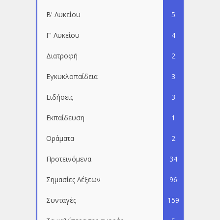
Β' Λυκείου
5
Γ' Λυκείου
4
Διατροφή
2
Εγκυκλοπαίδεια
3
Ειδήσεις
3
Εκπαίδευση
1
Οράματα
2
Προτεινόμενα
34
Σημασίες Λέξεων
96
Συνταγές
159