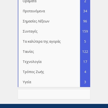
Οράματα
2
Προτεινόμενα
34
Σημασίες Λέξεων
96
Συνταγές
159
Τα καλύτερα της αγοράς
5
Ταινίες
122
Τεχνολογία
17
Τρόπος Ζωής
4
Υγεία
3