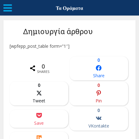
Δημιουργία άρθρου
[wpfepp_post_table form=”1″]
0
0
SHARES
Share
0
0
Tweet
Pin
0
Save
VKontakte