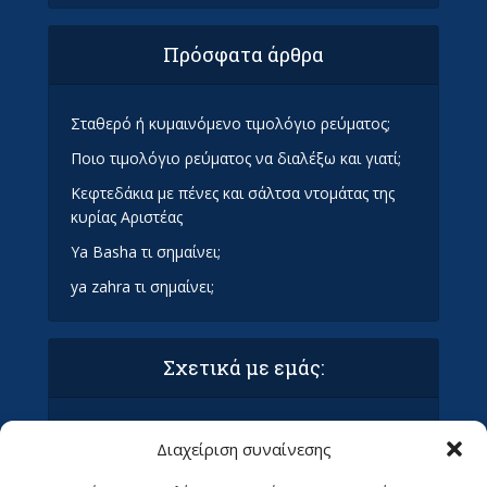
Πρόσφατα άρθρα
Σταθερό ή κυμαινόμενο τιμολόγιο ρεύματος;
Ποιο τιμολόγιο ρεύματος να διαλέξω και γιατί;
Κεφτεδάκια με πένες και σάλτσα ντομάτας της
κυρίας Αριστέας
Ya Basha τι σημαίνει;
ya zahra τι σημαίνει;
Σχετικά με εμάς:
Όροι Χρήσης και Προϋποθέσεις
Διαχείριση συναίνεσης
Πολιτική απορρήτου & συμμόρφωση GDPR
Επικοινωνία με τα Οράματα