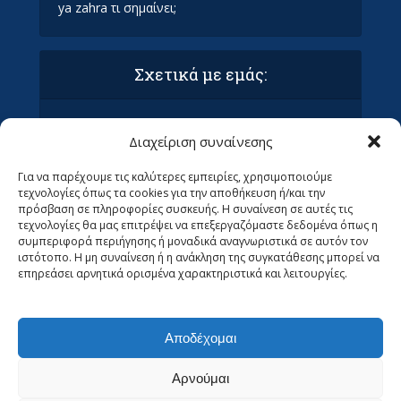
ya zahra τι σημαίνει;
Σχετικά με εμάς:
Όροι Χρήσης και Προϋποθέσεις
Διαχείριση συναίνεσης
Πολιτική απορρήτου & συμμόρφωση GDPR
Επικοινωνία με τα Οράματα
Για να παρέχουμε τις καλύτερες εμπειρίες, χρησιμοποιούμε
Ανεβάστε το άρθρο σας στα Οράματα (ΜΌΝΟ
τεχνολογίες όπως τα cookies για την αποθήκευση ή/και την
ΓΙΑ ΣΥΝΤΆΚΤΕΣ)
πρόσβαση σε πληροφορίες συσκευής. Η συναίνεση σε αυτές τις
Ψάχνουμε Αρθρογράφους
τεχνολογίες θα μας επιτρέψει να επεξεργαζόμαστε δεδομένα όπως η
συμπεριφορά περιήγησης ή μοναδικά αναγνωριστικά σε αυτόν τον
ιστότοπο. Η μη συναίνεση ή η ανάκληση της συγκατάθεσης μπορεί να
επηρεάσει αρνητικά ορισμένα χαρακτηριστικά και λειτουργίες.
Αποδέχομαι
Αρνούμαι