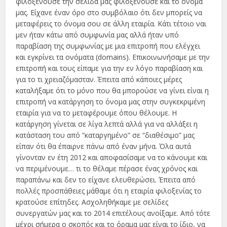
φιλοξενούσε την σελίδα μας φιλοξενούσε και το όνομα
μας. Είχανε έναν όρο στο συμβόλαιο ότι δεν μπορείς να
μεταφέρεις το όνομα σου σε άλλη εταιρία. Κάτι τέτοιο ναι
μεν ήταν κάτω από συμφωνία μας αλλά ήταν υπό
παραβίαση της συμφωνίας με μια επιτροπή που ελέγχει
και εγκρίνει τα ονόματα (domains). Επικοινωνήσαμε με την
επιτροπή και τους είπαμε για την εν λόγο παραβίαση και
για το τι χρειαζόμασταν. Έπειτα από κάποιες μέρες
καταλήξαμε ότι το μόνο που θα μπορούσε να γίνει είναι η
επιτροπή να κατάργηση το όνομα μας στην συγκεκριμένη
εταιρία για να το μεταφέρουμε όπου θέλουμε. Η
κατάργηση γίνεται σε λίγα λεπτά αλλά για να αλλάξει η
κατάσταση του από “καταργημένο” σε “διαθέσιμο” μας
είπαν ότι θα έπαιρνε πάνω από έναν μήνα. Όλα αυτά
γίνονταν εν έτη 2012 και αποφασίσαμε να το κάνουμε και
να περιμένουμε… τι το θέλαμε πέρασε ένας χρόνος και
παραπάνω και δεν το είχανε ελευθερώσει. Έπειτα από
πολλές προσπάθειες μάθαμε ότι η εταιρία φιλοξενίας το
κρατούσε επίτηδες. Ασχοληθήκαμε με σελίδες
συνεργατών μας και το 2014 επιτέλους ανοίξαμε. Από τότε
μέχρι σήμερα ο σκοπός και το όραμα μας είναι το ίδιο, να