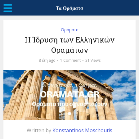
Οράματα
Η Ίδρυση των Ελληνικών
Οραμάτων
8 έτη ago
1 Comment
31 Views
Written by
Konstantinos Moschoutis