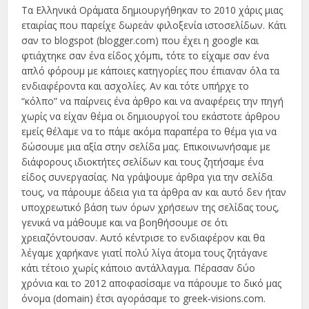
Τα Ελληνικά Οράματα δημιουργήθηκαν το 2010 χάρις μιας
εταιρίας που παρείχε δωρεάν φιλοξενία ιστοσελίδων. Κάτι
σαν το blogspot (blogger.com) που έχει η google και
φτιάχτηκε σαν ένα είδος χόμπι, τότε το είχαμε σαν ένα
απλό φόρουμ με κάποιες κατηγορίες που έπιαναν όλα τα
ενδιαφέροντα και ασχολίες. Αν και τότε υπήρχε το
“κόλπο” να παίρνεις ένα άρθρο και να αναφέρεις την πηγή
χωρίς να είχαν θέμα οι δημιουργοί του εκάστοτε άρθρου
εμείς θέλαμε να το πάμε ακόμα παραπέρα το θέμα για να
δώσουμε μια αξία στην σελίδα μας. Επικοινωνήσαμε με
διάφορους ιδιοκτήτες σελίδων και τους ζητήσαμε ένα
είδος συνεργασίας. Να γράψουμε άρθρα για την σελίδα
τους, να πάρουμε άδεια για τα άρθρα αν και αυτό δεν ήταν
υποχρεωτικό βάση των όρων χρήσεων της σελίδας τους,
γενικά να μάθουμε και να βοηθήσουμε σε ότι
χρειαζόντουσαν. Αυτό κέντρισε το ενδιαφέρον και θα
λέγαμε χαρήκανε γιατί πολύ λίγα άτομα τους ζητάγανε
κάτι τέτοιο χωρίς κάποιο αντάλλαγμα. Πέρασαν δύο
χρόνια και το 2012 αποφασίσαμε να πάρουμε το δικό μας
όνομα (domain) έτσι αγοράσαμε το greek-visions.com.