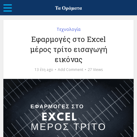
Τεχνολογία
Εφαρμογές στο Excel
μέρος τρίτο εισαγωγή
εικόνας
13 έτη ago
Add Comment
27 Views