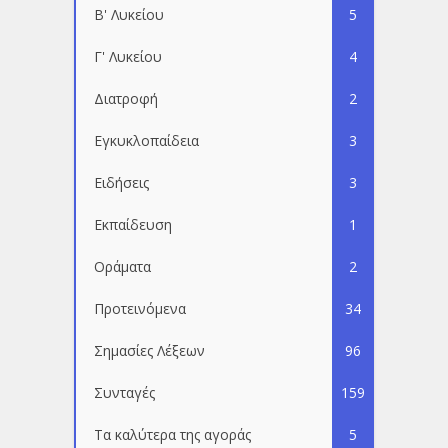
Β' Λυκείου
5
Γ' Λυκείου
4
Διατροφή
2
Εγκυκλοπαίδεια
3
Ειδήσεις
3
Εκπαίδευση
1
Οράματα
2
Προτεινόμενα
34
Σημασίες Λέξεων
96
Συνταγές
159
Τα καλύτερα της αγοράς
5