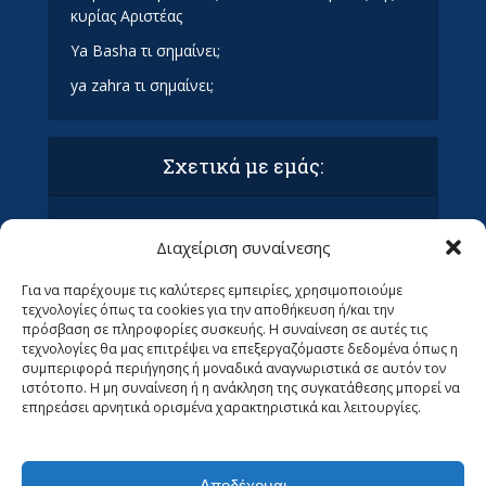
κυρίας Αριστέας
Ya Basha τι σημαίνει;
ya zahra τι σημαίνει;
Σχετικά με εμάς:
Όροι Χρήσης και Προϋποθέσεις
Διαχείριση συναίνεσης
Πολιτική απορρήτου & συμμόρφωση GDPR
Επικοινωνία με τα Οράματα
Για να παρέχουμε τις καλύτερες εμπειρίες, χρησιμοποιούμε
Ανεβάστε το άρθρο σας στα Οράματα (ΜΌΝΟ
τεχνολογίες όπως τα cookies για την αποθήκευση ή/και την
ΓΙΑ ΣΥΝΤΆΚΤΕΣ)
πρόσβαση σε πληροφορίες συσκευής. Η συναίνεση σε αυτές τις
Ψάχνουμε Αρθρογράφους
τεχνολογίες θα μας επιτρέψει να επεξεργαζόμαστε δεδομένα όπως η
συμπεριφορά περιήγησης ή μοναδικά αναγνωριστικά σε αυτόν τον
ιστότοπο. Η μη συναίνεση ή η ανάκληση της συγκατάθεσης μπορεί να
επηρεάσει αρνητικά ορισμένα χαρακτηριστικά και λειτουργίες.
Αποδέχομαι