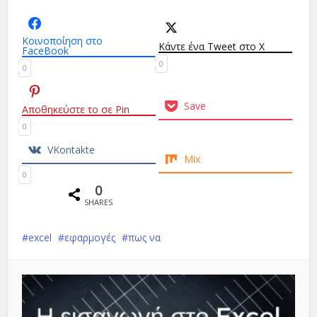
Κοινοποίηση στο
Κάντε ένα Tweet στο X
FaceBook
0
0
Save
Αποθηκεύστε το σε Pin
0
VKontakte
Mix
0
0
SHARES
excel
εφαρμογές
πως να