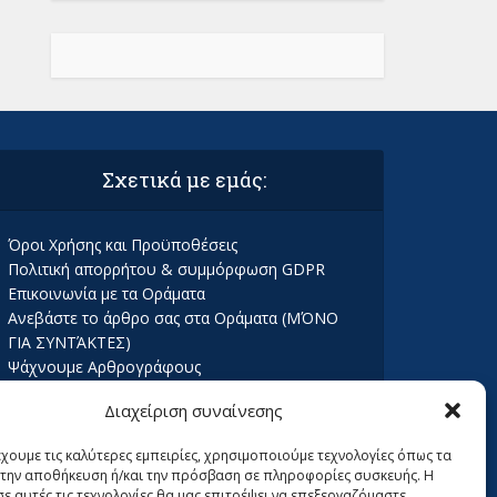
Σχετικά με εμάς:
Όροι Χρήσης και Προϋποθέσεις
Πολιτική απορρήτου & συμμόρφωση GDPR
Επικοινωνία με τα Οράματα
Ανεβάστε το άρθρο σας στα Οράματα (ΜΌΝΟ
ΓΙΑ ΣΥΝΤΆΚΤΕΣ)
Ψάχνουμε Αρθρογράφους
Διαχείριση συναίνεσης
έχουμε τις καλύτερες εμπειρίες, χρησιμοποιούμε τεχνολογίες όπως τα
α την αποθήκευση ή/και την πρόσβαση σε πληροφορίες συσκευής. Η
σε αυτές τις τεχνολογίες θα μας επιτρέψει να επεξεργαζόμαστε