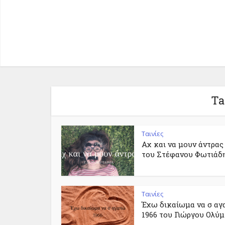
Ta
Ταινίες
Αχ και να μουν άντρας
του Στέφανου Φωτιάδ
Ταινίες
Έχω δικαίωμα να σ α
1966 του Γιώργου Ολύ