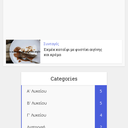
Συνταγές
Εκμέκ καταΐφι με φυστίκι αιγίνης
και κρέμα
Categories
Α' Λυκείου
5
Β' Λυκείου
5
Γ' Λυκείου
4
Διατροφή
2