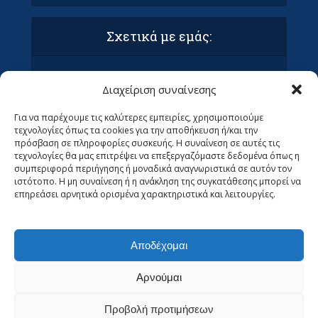
Σχετικά με εμάς:
Όροι Χρήσης και Προϋποθέσεις
Διαχείριση συναίνεσης
Πολιτική απορρήτου & συμμόρφωση GDPR
Επικοινωνία με τα Οράματα
Για να παρέχουμε τις καλύτερες εμπειρίες, χρησιμοποιούμε
Ανεβάστε το άρθρο σας στα Οράματα (ΜΌΝΟ
τεχνολογίες όπως τα cookies για την αποθήκευση ή/και την
ΓΙΑ ΣΥΝΤΆΚΤΕΣ)
πρόσβαση σε πληροφορίες συσκευής. Η συναίνεση σε αυτές τις
Ψάχνουμε Αρθρογράφους
τεχνολογίες θα μας επιτρέψει να επεξεργαζόμαστε δεδομένα όπως η
συμπεριφορά περιήγησης ή μοναδικά αναγνωριστικά σε αυτόν τον
ιστότοπο. Η μη συναίνεση ή η ανάκληση της συγκατάθεσης μπορεί να
επηρεάσει αρνητικά ορισμένα χαρακτηριστικά και λειτουργίες.
Αποδέχομαι
Αρνούμαι
Προβολή προτιμήσεων