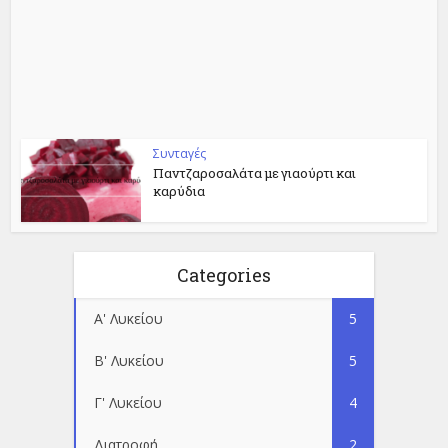
Συνταγές
Παντζαροσαλάτα με γιαούρτι και
καρύδια
Categories
Α' Λυκείου
5
Β' Λυκείου
5
Γ' Λυκείου
4
Διατροφή
2