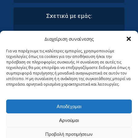
Σχετικά με εμάς:
Όροι Χρήσης και Προϋποθέσεις
Διαχείριση συναίνεσης
Πολιτική απορρήτου & συμμόρφωση GDPR
Επικοινωνία με τα Οράματα
Για να παρέχουμε τις καλύτερες εμπειρίες, χρησιμοποιούμε
Ανεβάστε το άρθρο σας στα Οράματα (ΜΌΝΟ
τεχνολογίες όπως τα cookies για την αποθήκευση ή/και την
ΓΙΑ ΣΥΝΤΆΚΤΕΣ)
πρόσβαση σε πληροφορίες συσκευής. Η συναίνεση σε αυτές τις
Ψάχνουμε Αρθρογράφους
τεχνολογίες θα μας επιτρέψει να επεξεργαζόμαστε δεδομένα όπως η
συμπεριφορά περιήγησης ή μοναδικά αναγνωριστικά σε αυτόν τον
ιστότοπο. Η μη συναίνεση ή η ανάκληση της συγκατάθεσης μπορεί να
επηρεάσει αρνητικά ορισμένα χαρακτηριστικά και λειτουργίες.
Αποδέχομαι
Αρνούμαι
Προβολή προτιμήσεων