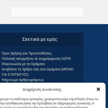
Σχετικά με εμάς:
Όροι Χρήσης και Προϋποθέσεις
Πολιτική απορρήτου & συμμόρφωση GDPR
Επικοινωνία με τα Οράματα
Ανεβάστε το άρθρο σας στα Οράματα (ΜΌΝΟ
ΓΙΑ ΣΥΝΤΆΚΤΕΣ)
Ψάχνουμε Αρθρογράφους
Διαχείριση συναίνεσης
έχουμε τις καλύτερες εμπειρίες, χρησιμοποιούμε τεχνολογίες όπως τα
α την αποθήκευση ή/και την πρόσβαση σε πληροφορίες συσκευής. Η
σε αυτές τις τεχνολογίες θα μας επιτρέψει να επεξεργαζόμαστε