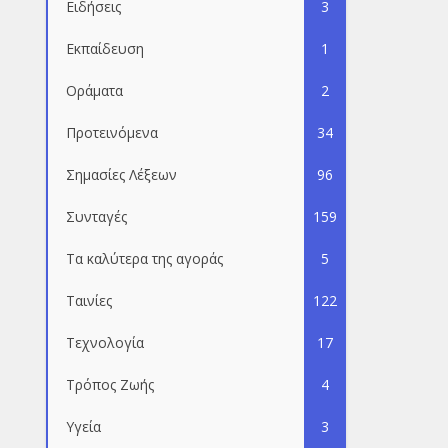
Ειδήσεις
3
Εκπαίδευση
1
Οράματα
2
Προτεινόμενα
34
Σημασίες Λέξεων
96
Συνταγές
159
Τα καλύτερα της αγοράς
5
Ταινίες
122
Τεχνολογία
17
Τρόπος Ζωής
4
Υγεία
3