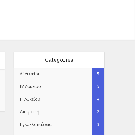
Categories
Α' Λυκείου
5
Β' Λυκείου
5
Γ' Λυκείου
4
Διατροφή
2
Εγκυκλοπαίδεια
3