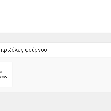
μπριζόλες φούρνου
νο
ένες