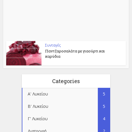
Συνταγές
Παντζαροσαλάτα με γιαούρτι και
καρύδια
Categories
Α' Λυκείου
5
Β' Λυκείου
5
Γ' Λυκείου
4
Διατροφή
2