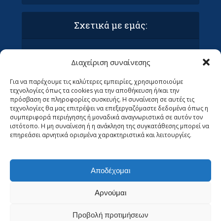
Σχετικά με εμάς:
Όροι Χρήσης και Προϋποθέσεις
Διαχείριση συναίνεσης
Πολιτική απορρήτου & συμμόρφωση GDPR
Επικοινωνία με τα Οράματα
Για να παρέχουμε τις καλύτερες εμπειρίες, χρησιμοποιούμε
Ανεβάστε το άρθρο σας στα Οράματα (ΜΌΝΟ
τεχνολογίες όπως τα cookies για την αποθήκευση ή/και την
ΓΙΑ ΣΥΝΤΆΚΤΕΣ)
πρόσβαση σε πληροφορίες συσκευής. Η συναίνεση σε αυτές τις
Ψάχνουμε Αρθρογράφους
τεχνολογίες θα μας επιτρέψει να επεξεργαζόμαστε δεδομένα όπως η
συμπεριφορά περιήγησης ή μοναδικά αναγνωριστικά σε αυτόν τον
ιστότοπο. Η μη συναίνεση ή η ανάκληση της συγκατάθεσης μπορεί να
επηρεάσει αρνητικά ορισμένα χαρακτηριστικά και λειτουργίες.
Αποδέχομαι
Αρνούμαι
Προβολή προτιμήσεων