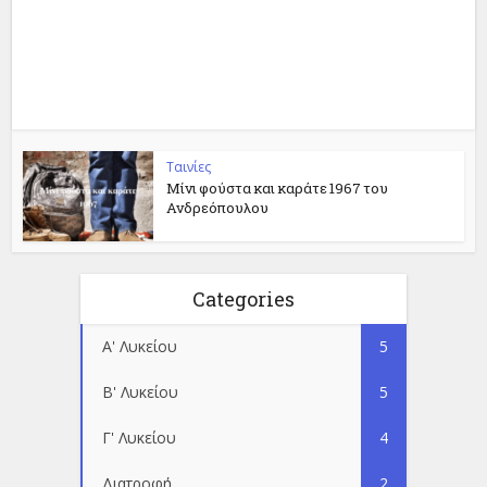
Ταινίες
Μίνι φούστα και καράτε 1967 του
Ανδρεόπουλου
Categories
Α' Λυκείου
5
Β' Λυκείου
5
Γ' Λυκείου
4
Διατροφή
2