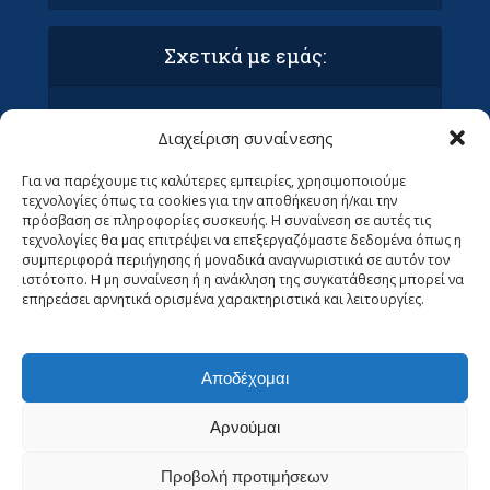
Σχετικά με εμάς:
Όροι Χρήσης και Προϋποθέσεις
Διαχείριση συναίνεσης
Πολιτική απορρήτου & συμμόρφωση GDPR
Επικοινωνία με τα Οράματα
Για να παρέχουμε τις καλύτερες εμπειρίες, χρησιμοποιούμε
Ανεβάστε το άρθρο σας στα Οράματα (ΜΌΝΟ
τεχνολογίες όπως τα cookies για την αποθήκευση ή/και την
ΓΙΑ ΣΥΝΤΆΚΤΕΣ)
πρόσβαση σε πληροφορίες συσκευής. Η συναίνεση σε αυτές τις
Ψάχνουμε Αρθρογράφους
τεχνολογίες θα μας επιτρέψει να επεξεργαζόμαστε δεδομένα όπως η
συμπεριφορά περιήγησης ή μοναδικά αναγνωριστικά σε αυτόν τον
ιστότοπο. Η μη συναίνεση ή η ανάκληση της συγκατάθεσης μπορεί να
επηρεάσει αρνητικά ορισμένα χαρακτηριστικά και λειτουργίες.
Αποδέχομαι
Αρνούμαι
Προβολή προτιμήσεων