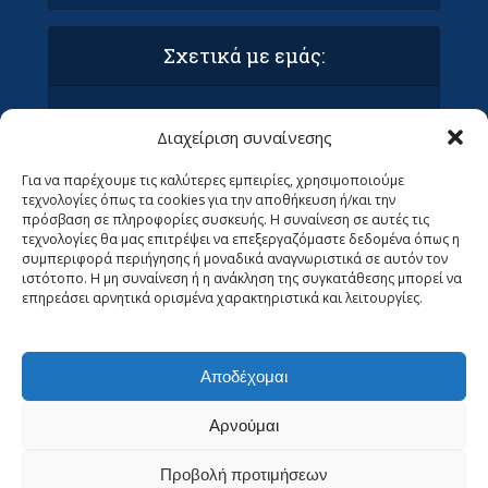
Σχετικά με εμάς:
Όροι Χρήσης και Προϋποθέσεις
Διαχείριση συναίνεσης
Πολιτική απορρήτου & συμμόρφωση GDPR
Επικοινωνία με τα Οράματα
Για να παρέχουμε τις καλύτερες εμπειρίες, χρησιμοποιούμε
Ανεβάστε το άρθρο σας στα Οράματα (ΜΌΝΟ
τεχνολογίες όπως τα cookies για την αποθήκευση ή/και την
ΓΙΑ ΣΥΝΤΆΚΤΕΣ)
πρόσβαση σε πληροφορίες συσκευής. Η συναίνεση σε αυτές τις
Ψάχνουμε Αρθρογράφους
τεχνολογίες θα μας επιτρέψει να επεξεργαζόμαστε δεδομένα όπως η
συμπεριφορά περιήγησης ή μοναδικά αναγνωριστικά σε αυτόν τον
ιστότοπο. Η μη συναίνεση ή η ανάκληση της συγκατάθεσης μπορεί να
επηρεάσει αρνητικά ορισμένα χαρακτηριστικά και λειτουργίες.
Αποδέχομαι
Αρνούμαι
Προβολή προτιμήσεων