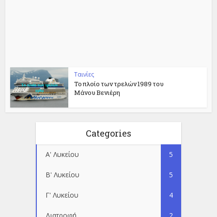
Ταινίες
Το πλοίο των τρελών 1989 του
Μάνου Βενιέρη
Categories
Α' Λυκείου
5
Β' Λυκείου
5
Γ' Λυκείου
4
Διατροφή
2